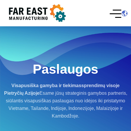
Paslaugos
Visapusiška gamyba ir tiekimas
sprendimų visoje
Pietryčių Azijoje
Esame jūsų strateginis gamybos partneris,
siūlantis visapusiškas paslaugas nuo idėjos iki pristatymo
Vietname, Tailande, Indijoje, Indonezijoje, Malaizijoje ir
Kambodžoje.