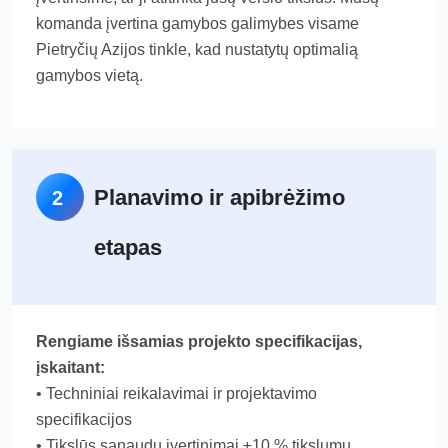
komanda įvertina gamybos galimybes visame
Pietryčių Azijos tinkle, kad nustatytų optimalią
gamybos vietą.
Planavimo ir apibrėžimo
2
etapas
Rengiame išsamias projekto specifikacijas,
įskaitant:
• Techniniai reikalavimai ir projektavimo
specifikacijos
• Tikslūs sąnaudų įvertinimai ±10 % tikslumu