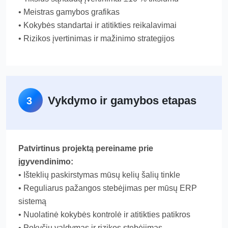
• Meistras gamybos grafikas
• Kokybės standartai ir atitikties reikalavimai
• Rizikos įvertinimas ir mažinimo strategijos
Vykdymo ir gamybos etapas
3
Patvirtinus projektą pereiname prie
įgyvendinimo:
• Išteklių paskirstymas mūsų kelių šalių tinkle
• Reguliarus pažangos stebėjimas per mūsų ERP
sistemą
• Nuolatinė kokybės kontrolė ir atitikties patikros
• Pokyčių valdymas ir rizikos stebėjimas