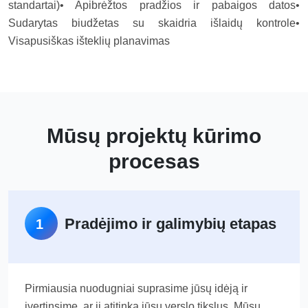
standartai)
• Apibrėžtos pradžios ir pabaigos datos
•
Sudarytas biudžetas su skaidria išlaidų kontrole
•
Visapusiškas išteklių planavimas
Mūsų projektų kūrimo
procesas
Pradėjimo ir galimybių etapas
1
Pirmiausia nuodugniai suprasime jūsų idėją ir
įvertinsime, ar ji atitinka jūsų verslo tikslus. Mūsų